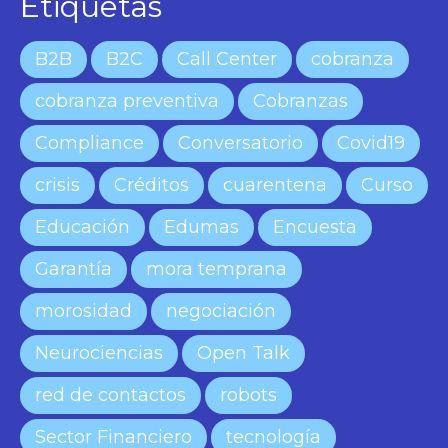
Etiquetas
B2B
B2C
Call Center
cobranza
cobranza preventiva
Cobranzas
Compliance
Conversatorio
Covid19
crisis
Créditos
cuarentena
Curso
Educación
Edumas
Encuesta
Garantía
mora temprana
morosidad
negociación
Neurociencias
Open Talk
red de contactos
robots
Sector Financiero
tecnología