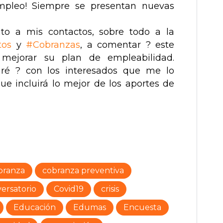
mpleo! Siempre se presentan nuevas
to a mis contactos, sobre todo a la
tos
y
#
Cobranzas
, a comentar ? este
mejorar su plan de empleabilidad.
rtiré ? con los interesados que me lo
que incluirá lo mejor de los aportes de
branza
cobranza preventiva
ersatorio
Covid19
crisis
Educación
Edumas
Encuesta