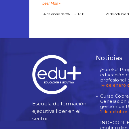
Leer Más »
14 de enero de 2025
17:18
29 de octubre 
Noticias
¡Eureka! Pr
educación ej
profesional 
14 de enero 
Curso Cobran
Generación d
Escuela de formación
gestión de 
ejecutiva lider en el
1 de octubre
sector.
INDECOPI: E
continuidad