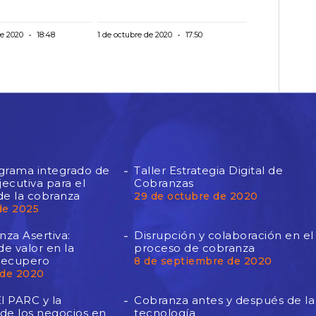
de 2020
18:48
1 de octubre de 2020
17:50
ograma integrado de
Taller Estrategia Digital de
ecutiva para el
Cobranzas
de la cobranza
29 de octubre de 2020
de 2025
za Asertiva:
Disrupción y colaboración en el
e valor en la
proceso de cobranza
Recupero
8 de septiembre de 2020
 de 2020
l PARC y la
Cobranza antes y después de la
 de los negocios en
tecnología