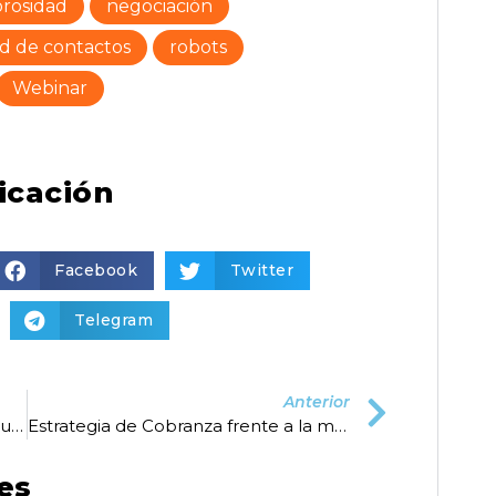
rosidad
negociación
d de contactos
robots
Webinar
icación
Facebook
Twitter
Telegram
Anterior
Es posible la negociación asertiva durante el Covid19
Estrategia de Cobranza frente a la morosidad
es