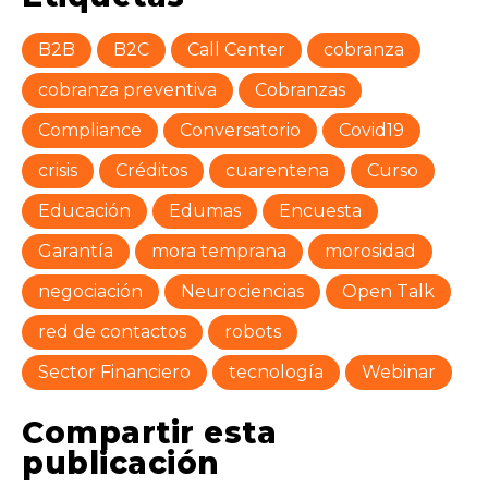
B2B
B2C
Call Center
cobranza
cobranza preventiva
Cobranzas
Compliance
Conversatorio
Covid19
crisis
Créditos
cuarentena
Curso
Educación
Edumas
Encuesta
Garantía
mora temprana
morosidad
negociación
Neurociencias
Open Talk
red de contactos
robots
Sector Financiero
tecnología
Webinar
Compartir esta
publicación