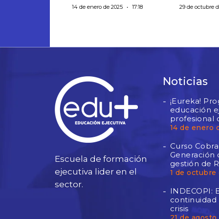
14 de enero de 2025
17:18
29 de octubre 
Noticias
¡Eureka! Pr
educación ej
profesional 
14 de enero 
Curso Cobran
Generación d
Escuela de formación
gestión de 
ejecutiva lider en el
1 de octubre
sector.
INDECOPI: E
continuidad
crisis
21 de agosto