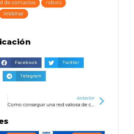
d de contactos
robots
Webinar
icación
Facebook
Twitter
Telegram
Anterior
Como conseguir una red valiosa de contactos
es