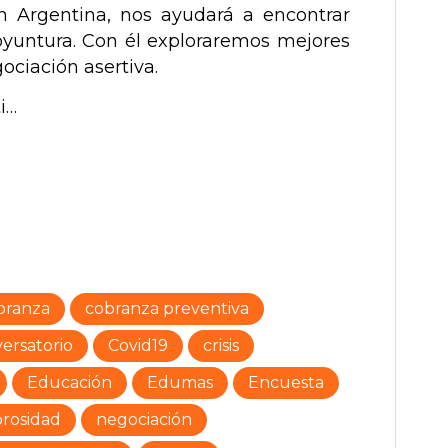
n Argentina, nos ayudará a encontrar
coyuntura. Con él exploraremos mejores
ciación asertiva.
i…
branza
cobranza preventiva
ersatorio
Covid19
crisis
Educación
Edumas
Encuesta
rosidad
negociación