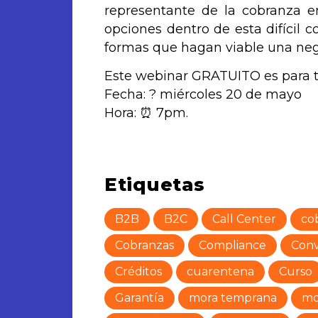
representante de la cobranza e
opciones dentro de esta difícil 
formas que hagan viable una nego
Este webinar GRATUITO es para t
Fecha: ? miércoles 20 de mayo
Hora: ⏰ 7pm.
Etiquetas
B2B
B2C
Call Center
co
Cobranzas
Compliance
Conv
Créditos
cuarentena
Curso
Garantía
mora temprana
mo