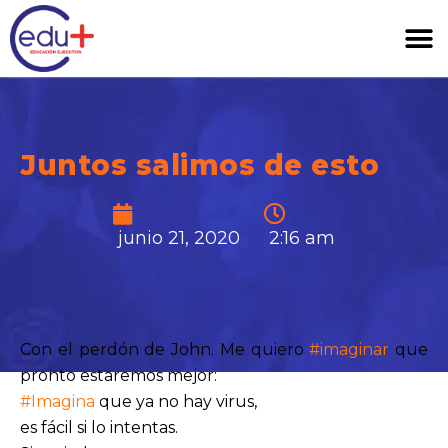
Juntos salimos de esto
junio 21, 2020
2:16 am
Con el perdón de John. Me quiero
#imaginar
que
pronto estaremos mejor:
#Imagina
que ya no hay virus,
es fácil si lo intentas.