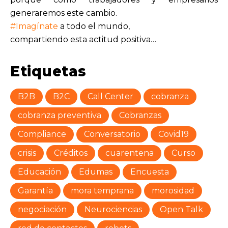
generaremos este cambio.
#Imagínate
a todo el mundo,
compartiendo esta actitud positiva…
Etiquetas
B2B
B2C
Call Center
cobranza
cobranza preventiva
Cobranzas
Compliance
Conversatorio
Covid19
crisis
Créditos
cuarentena
Curso
Educación
Edumas
Encuesta
Garantía
mora temprana
morosidad
negociación
Neurociencias
Open Talk