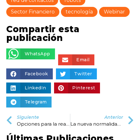
red de contactos
robots
Sector Financiero
tecnología
Webinar
Compartir esta
publicación
WhatsApp
Email
Facebook
Twitter
LinkedIn
Pinterest
Telegram
Siguiente
Anterior
Opciones para la reactivación de un call center
La nueva normalidad de créditos y cobranzas
Últimas Publicaciones